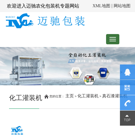
|
欢迎进入迈驰农化包装机专题网站
XML地图
网站地图
Toggle
navigation
>
主页
化工灌装机
真石漆灌装机
化工灌装机
您的位置：
>
>
139023