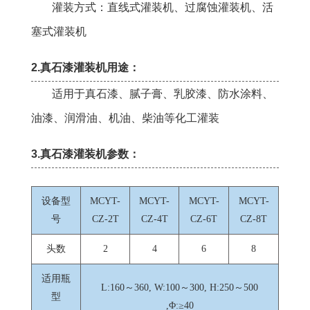
灌装方式：直线式灌装机、过腐蚀灌装机、活
塞式灌装机
2.真石漆灌装机用途：
适用于真石漆、腻子膏、乳胶漆、防水涂料、
油漆、润滑油、机油、柴油等化工灌装
3.真石漆灌装机参数：
设备型
MCYT-
MCYT-
MCYT-
MCYT-
号
CZ-2T
CZ-4T
CZ-6T
CZ-8T
头数
2
4
6
8
适用瓶
L:160～360, W:100～300, H:250～500
型
,Φ:≥40