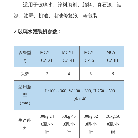
适用于玻璃水、涂料助剂、颜料、真石漆、油
漆、油墨、机油、电池修复液、等包装
2.玻璃水灌装机参数：
设备型
MCYT-
MCYT-
MCYT-
MCYT-
号
CZ-2T
CZ-4T
CZ-6T
CZ-8T
头数
2
4
6
8
适用瓶
L:160～360, W:100～300, H:250～500
型
,Φ:≥40
（mm）
30kg:24
30kg:45
30kg:52
30kg:60
生产能
0瓶/小
0瓶/小
0瓶/小
0瓶/小
力
时
时
时
时